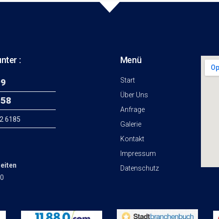
nter :
Menü
Start
99
Über Uns
 58
Anfrage
82 6185
Galerie
Kontakt
Impressum
eiten
Datenschutz
00